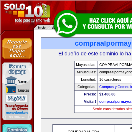
compraalpormay
El dueño de este dominio lo ha
Mayusculas:
COMPRAALPORMA
Minusculas:
compraalpormayor.
Longitud:
16 caracteres
Categorias:
Compras y Comercio
Precio:
$1,400.00
Visitar!
compraalpormayor
Serán consideradas ofer
R