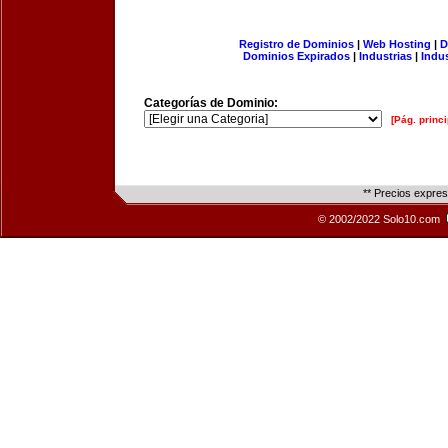
Registro de Dominios
|
Web Hosting
|
D
Dominios Expirados
|
Industrias
|
Indu
Categorías de Dominio:
[Pág. princi
** Precios expre
© 2002/2022 Solo10.com