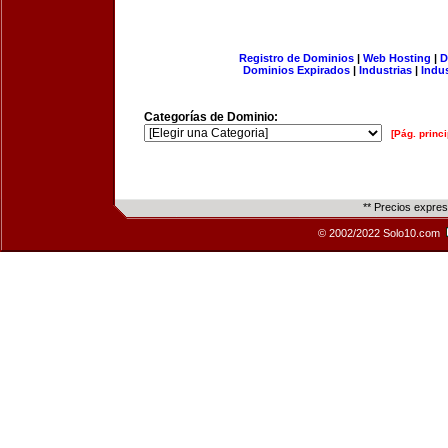
Registro de Dominios
|
Web Hosting
|
D
Dominios Expirados
|
Industrias
|
Indu
Categorías de Dominio:
[Pág. princi
** Precios expre
© 2002/2022 Solo10.com