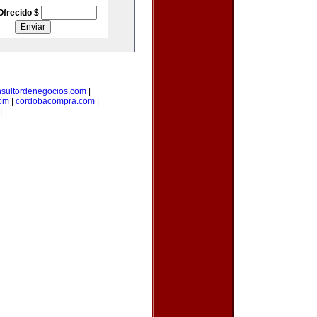
Ofrecido $
nsultordenegocios.com
|
com
|
cordobacompra.com
|
|