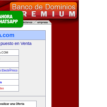
a.com
 puesto en Venta
.COM
m
 ElectrÃ³nico
om
tas
ealizar una Oferta