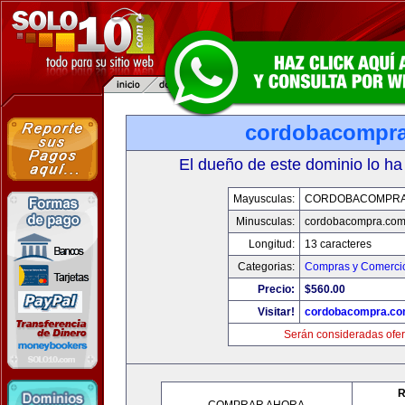
cordobacompr
El dueño de este dominio lo ha
Mayusculas:
CORDOBACOMPRA
Minusculas:
cordobacompra.co
Longitud:
13 caracteres
Categorias:
Compras y Comercio
Precio:
$560.00
Visitar!
cordobacompra.c
Serán consideradas ofer
R