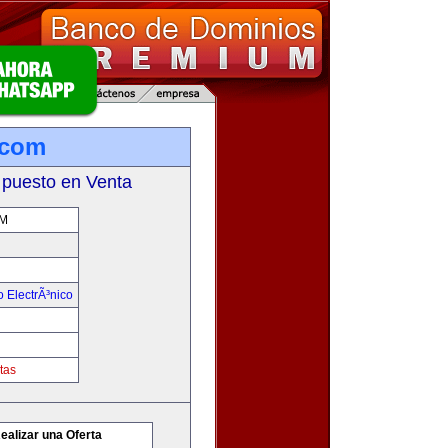
.com
 puesto en Venta
M
 ElectrÃ³nico
tas
ealizar una Oferta