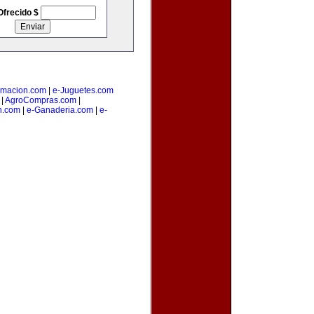
Ofrecido $
amacion.com
|
e-Juguetes.com
|
AgroCompras.com
|
n.com
|
e-Ganaderia.com
|
e-