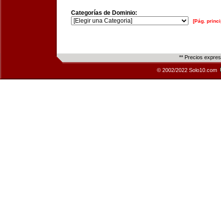
Categorías de Dominio:
[Pág. princi
** Precios expre
© 2002/2022 Solo10.com