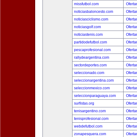
missfutbol.com
Oferta
noticiasbaloncesto.com
Oferta
noticiasciclismo.com
Oferta
noticiasgolf.com
Oferta
noticiastenis.com
Oferta
partidodefutbol.com
Oferta
pescaprofesional.com
Oferta
rallydeargentina.com
Oferta
sectordeportes.com
Oferta
seleccionado.com
Oferta
seleccionargentina.com
Oferta
seleccionmexico.com
Oferta
seleccionparaguaya.com
Oferta
surfistas.org
Oferta
tenisargentino.com
Oferta
tenisprofesional.com
Oferta
webdefutbol.com
Oferta
zonapesquera.com
Oferta