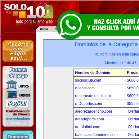
Dominios de la Categoría
45 dominios en esta categ
Mostrando 1 de 45
Nombre de Dominio
Precio
sociosclub.com
$660.
e-tenis.com
$650.
remerasdefutbol.com
$600.
e-Deportes.com
$559.
ajedrezargentino.com
Oferta
areadeporte.com
Oferta
areafutbol.com
Oferta
baloncestofemenino.com
Oferta