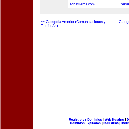
zonatuerca.com
Oferta
<< Categoria Anterior (Comunicaciones y
Catego
TelefonÃ­a)
Registro de Dominios
|
Web Hosting
|
D
Dominios Expirados
|
Industrias
|
Indu