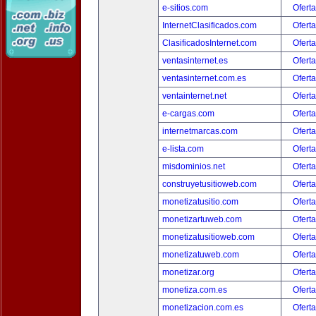
e-sitios.com
Oferta
InternetClasificados.com
Oferta
ClasificadosInternet.com
Oferta
ventasinternet.es
Oferta
ventasinternet.com.es
Oferta
ventainternet.net
Oferta
e-cargas.com
Oferta
internetmarcas.com
Oferta
e-lista.com
Oferta
misdominios.net
Oferta
construyetusitioweb.com
Oferta
monetizatusitio.com
Oferta
monetizartuweb.com
Oferta
monetizatusitioweb.com
Oferta
monetizatuweb.com
Oferta
monetizar.org
Oferta
monetiza.com.es
Oferta
monetizacion.com.es
Oferta