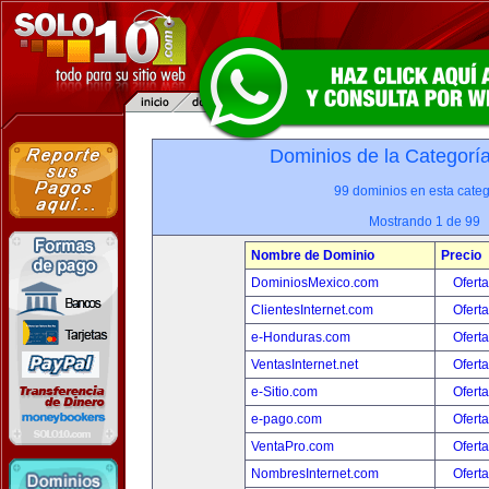
Dominios de la Categorí
99 dominios en esta categ
Mostrando 1 de 99
Nombre de Dominio
Precio
DominiosMexico.com
Oferta
ClientesInternet.com
Oferta
e-Honduras.com
Oferta
VentasInternet.net
Oferta
e-Sitio.com
Oferta
e-pago.com
Oferta
VentaPro.com
Oferta
NombresInternet.com
Oferta