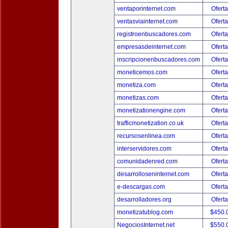
ventaporinternet.com
Oferta
ventasviainternet.com
Oferta
registroenbuscadores.com
Oferta
empresasdeinternet.com
Oferta
inscripcionenbuscadores.com
Oferta
moneticemos.com
Oferta
monetiza.com
Oferta
monetizas.com
Oferta
monetizationengine.com
Oferta
trafficmonetization.co.uk
Oferta
recursosenlinea.com
Oferta
interservidores.com
Oferta
comunidadenred.com
Oferta
desarrolloseninternet.com
Oferta
e-descargas.com
Oferta
desarrolladores.org
Oferta
monetizatublog.com
$450.
NegociosInternet.net
$550.