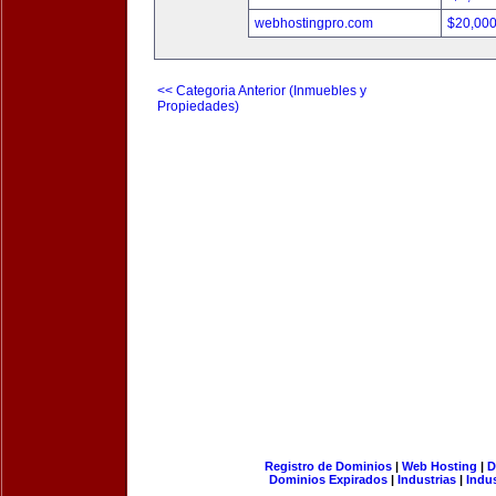
webhostingpro.com
$20,00
<< Categoria Anterior (Inmuebles y
Propiedades)
Registro de Dominios
|
Web Hosting
|
D
Dominios Expirados
|
Industrias
|
Indu