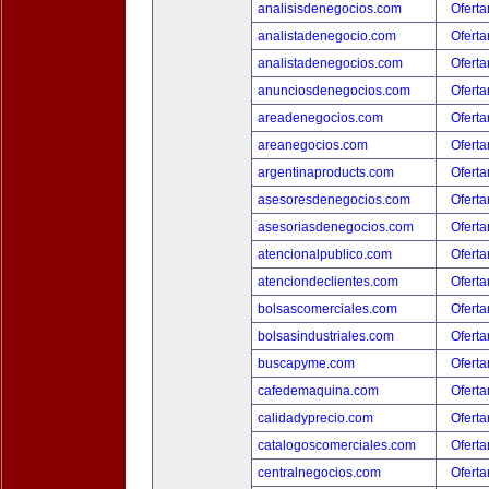
analisisdenegocios.com
Oferta
analistadenegocio.com
Oferta
analistadenegocios.com
Oferta
anunciosdenegocios.com
Oferta
areadenegocios.com
Oferta
areanegocios.com
Oferta
argentinaproducts.com
Oferta
asesoresdenegocios.com
Oferta
asesoriasdenegocios.com
Oferta
atencionalpublico.com
Oferta
atenciondeclientes.com
Oferta
bolsascomerciales.com
Oferta
bolsasindustriales.com
Oferta
buscapyme.com
Oferta
cafedemaquina.com
Oferta
calidadyprecio.com
Oferta
catalogoscomerciales.com
Oferta
centralnegocios.com
Oferta