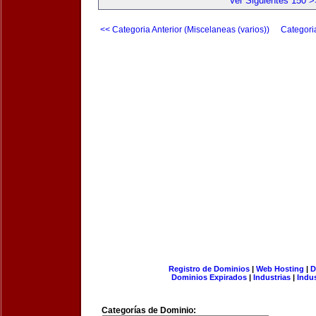
Ver Siguientes 150 >
<< Categoria Anterior (Miscelaneas (varios))
Categori
Registro de Dominios
|
Web Hosting
|
D
Dominios Expirados
|
Industrias
|
Indu
Categorías de Dominio: