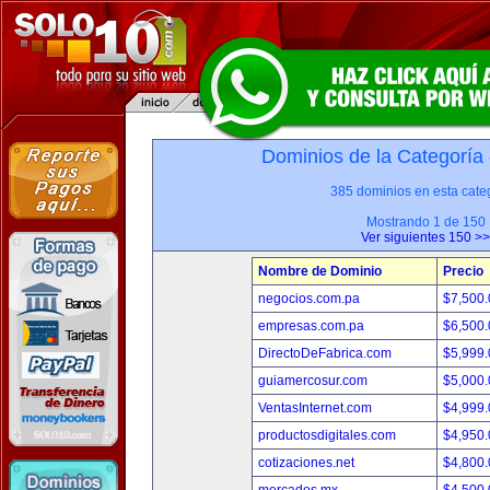
Dominios de la Categoría
385 dominios en esta categ
Mostrando 1 de 150
Ver siguientes 150 >>
Nombre de Dominio
Precio
negocios.com.pa
$7,500
empresas.com.pa
$6,500
DirectoDeFabrica.com
$5,999
guiamercosur.com
$5,000
VentasInternet.com
$4,999
productosdigitales.com
$4,950
cotizaciones.net
$4,800