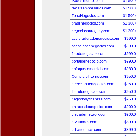
PagosInternet.com
$1,500
revistaempresarios.com
$1,500
ZonaNegocios.com
$1,500
brasilnegocios.com
$1,300
negociosparaguay.com
$1,200
aceleradoradenegocios.com
$999.
consejosdenegocios.com
$999.
forodenegocios.com
$999.
portaldenegocio.com
$990.
enfoquecomercial.com
$980.
ComercioInternet.com
$950.
direcciondenegocios.com
$950.
feriadenegocios.com
$950.
negociosyfinanzas.com
$950.
enlacesdenegocios.com
$900.
thetradernetwork.com
$900.
e-Afiliados.com
$899.
e-franquicias.com
$899.