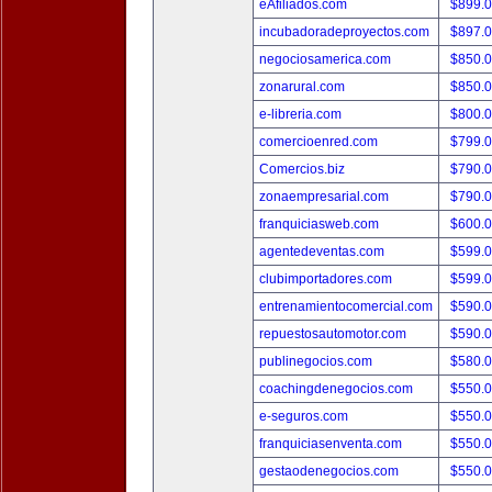
eAfiliados.com
$899.
incubadoradeproyectos.com
$897.
negociosamerica.com
$850.
zonarural.com
$850.
e-libreria.com
$800.
comercioenred.com
$799.
Comercios.biz
$790.
zonaempresarial.com
$790.
franquiciasweb.com
$600.
agentedeventas.com
$599.
clubimportadores.com
$599.
entrenamientocomercial.com
$590.
repuestosautomotor.com
$590.
publinegocios.com
$580.
coachingdenegocios.com
$550.
e-seguros.com
$550.
franquiciasenventa.com
$550.
gestaodenegocios.com
$550.