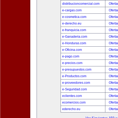
distribucioncomercial.com
Oferta
e-cargas.com
Oferta
e-cosmetica.com
Oferta
e-derecho.eu
Oferta
e-franquicia.com
Oferta
e-Ganaderia.com
Oferta
e-Honduras.com
Oferta
e-Oficina.com
Oferta
e-pago.com
Oferta
e-precios.com
Oferta
e-presupuestos.com
Oferta
e-Productos.com
Oferta
e-proveedores.com
Oferta
e-Seguridad.com
Oferta
eclientes.com
Oferta
ecomercios.com
Oferta
ederecho.eu
Oferta