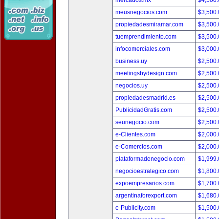
mercados.mx
$4,500
meusnegocios.com
$3,500
propiedadesmiramar.com
$3,500
tuemprendimiento.com
$3,500
infocomerciales.com
$3,000
business.uy
$2,500
meetingsbydesign.com
$2,500
negocios.uy
$2,500
propiedadesmadrid.es
$2,500
PublicidadGratis.com
$2,500
seunegocio.com
$2,500
e-Clientes.com
$2,000
e-Comercios.com
$2,000
plataformadenegocio.com
$1,999
negocioestrategico.com
$1,800
expoempresarios.com
$1,700
argentinaforexport.com
$1,680
e-Publicity.com
$1,500