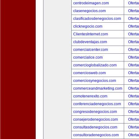
centrodeimagen.com
Oferta
clasenegocios.com
Oferta
clasificadosdenegocios.com
Oferta
clicknegocio.com
Oferta
ClientesInternet.com
Oferta
clubdeventajas.com
Oferta
comercialcenter.com
Oferta
comercialice.com
Oferta
comercioglobalizado.com
Oferta
comerciosweb.com
Oferta
comerciosynegocios.com
Oferta
commerceandmarketing.com
Oferta
comotenerexito.com
Oferta
conferenciadenegocios.com
Oferta
congresodenegocios.com
Oferta
consejerodenegocios.com
Oferta
consultasdenegocios.com
Oferta
consultoradenegocios.com
Oferta