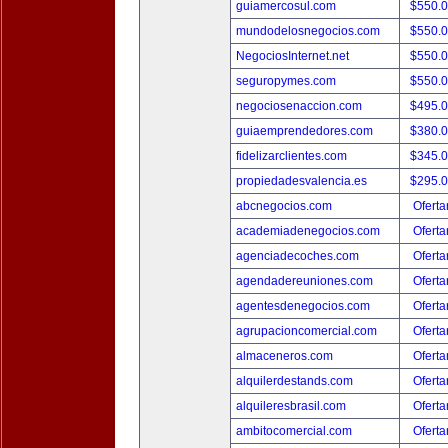
guiamercosul.com
$550.
mundodelosnegocios.com
$550.
NegociosInternet.net
$550.
seguropymes.com
$550.
negociosenaccion.com
$495.
guiaemprendedores.com
$380.
fidelizarclientes.com
$345.
propiedadesvalencia.es
$295.
abcnegocios.com
Oferta
academiadenegocios.com
Oferta
agenciadecoches.com
Oferta
agendadereuniones.com
Oferta
agentesdenegocios.com
Oferta
agrupacioncomercial.com
Oferta
almaceneros.com
Oferta
alquilerdestands.com
Oferta
alquileresbrasil.com
Oferta
ambitocomercial.com
Oferta